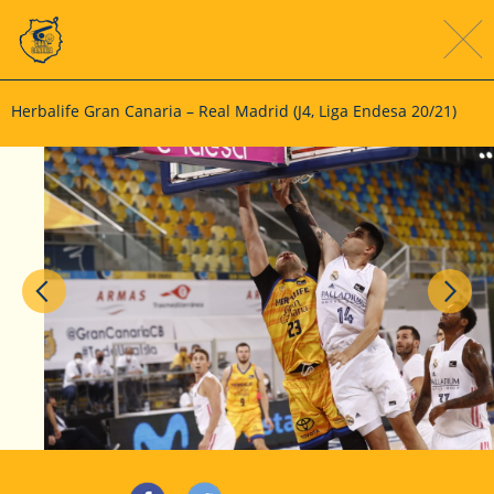
Herbalife Gran Canaria – Real Madrid (J4, Liga Endesa 20/21)