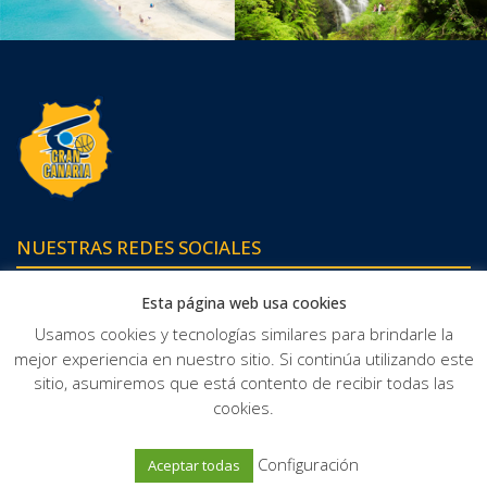
NUESTRAS REDES SOCIALES
Esta página web usa cookies
Usamos cookies y tecnologías similares para brindarle la
mejor experiencia en nuestro sitio. Si continúa utilizando este
sitio, asumiremos que está contento de recibir todas las
cookies.
© Club Baloncesto Gran Canaria
Configuración
Aceptar todas
Política de privacidad
Protección de datos
Política de cookies