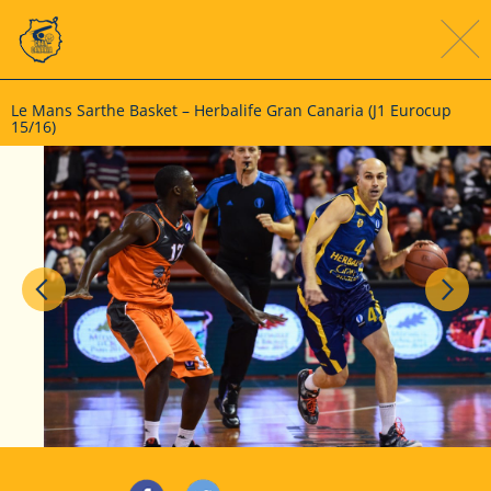
Le Mans Sarthe Basket – Herbalife Gran Canaria (J1 Eurocup
15/16)