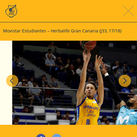
Movistar Estudiantes – Herbalife Gran Canaria (J33, 17/18)